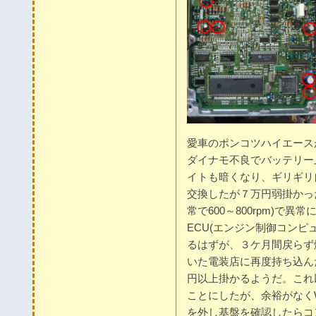
愛車のポンコツハイエース
ダイナモ不良でバッテリー
イトも暗くなり、ギリギリ
交換したが７万円弱掛かった
常で600～800rpm)で
ECU(エンジン制御コンピ
るはずが、３ケ月間戻らず
いた電装店に再度持ち込ん
円以上掛かるようだ。これ
ことにしたが、余裕がなくW
を外し基盤を確認したらコ