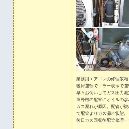
業務用エアコンの修理依頼
暖房運転でエラー表示で運
早々お伺いしてガス圧力測
屋外機の配管にオイルの滲
ガス漏れが原因。配管が複
で配管よりガス漏れ状態。
後日ガス回収後配管修理・