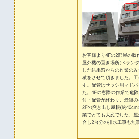
お客様より4Fの2部屋の
屋外機の置き場所(ベラン
した結果窓からの作業のみ
積をさせて頂きました。工
す。配管はサッシ用マドパ
た。4Fの窓際の作業で危
付・配管が終わり、最後の
2Fの突き出し屋根(約40
業でとても大変でした。屋
合し2台分の排水工事も無